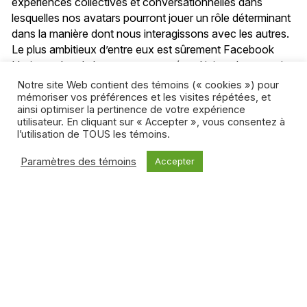
expériences collectives et conversationnelles dans
lesquelles nos avatars pourront jouer un rôle déterminant
dans la manière dont nous interagissons avec les autres.
Le plus ambitieux d’entre eux est sûrement Facebook
Horizon, dont le lancement est prévu d’ici quelques mois.
Notre site Web contient des témoins (« cookies ») pour
https://www.youtube.com/watch?v=Is8eXZco46Q
mémoriser vos préférences et les visites répétées, et
ainsi optimiser la pertinence de votre expérience
utilisateur. En cliquant sur « Accepter », vous consentez à
l’utilisation de TOUS les témoins.
Ce sont des espaces à surveiller puisqu’ils auront
Paramètres des témoins
Accepter
potentiellement une grande influence sur la manière dont
nous incarnerons des avatars, dont nous tiendrons des
conversations d’une autre nature. Dans ce contexte,
Dylan soulève un point fondamental: «Cette idée
préconçue, selon laquelle nous aurions besoin que nos
avatars soient aussi réalistes que possible est peut-être
fausse. Lorsqu’il s’agit de nos corps et de nos avatars en
réalité virtuelle, il est important que nous puissions jouer
avec eux, les modifier et explorer nos identités sans que