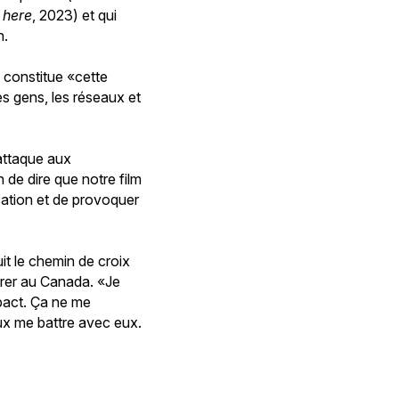
 here
, 2023) et qui
n.
 constitue «cette
es gens, les réseaux et
’attaque aux
 de dire que notre film
rsation et de provoquer
suit le chemin de croix
grer au Canada. «Je
mpact. Ça ne me
eux me battre avec eux.