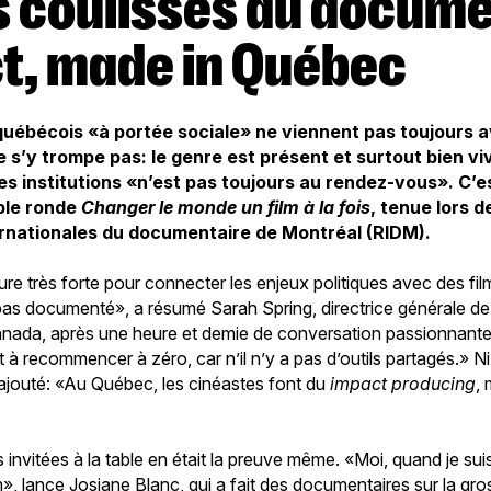
t, made in Québec
uébécois «à portée sociale» ne viennent pas toujours a
 s’y trompe pas: le genre est présent et surtout bien v
es institutions «n’est pas toujours au rendez-vous». C’es
able ronde
Changer le monde un film à la fois
, tenue lors d
rnationales du documentaire de Montréal (RIDM).
re très forte pour connecter les enjeux politiques avec des fil
pas documenté», a résumé Sarah Spring, directrice générale de
nada, après une heure et demie de conversation passionnante.
est à recommencer à zéro, car n’il n’y a pas d’outils partagés.» 
i ajouté: «Au Québec, les cinéastes font du
impact producing
,
s invitées à la table en était la preuve même. «Moi, quand je su
m», lance Josiane Blanc, qui a fait des documentaires sur la gr