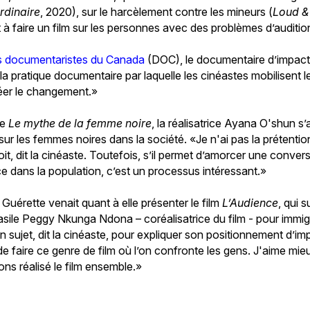
rdinaire
, 2020), sur le harcèlement contre les mineurs (
Loud &
t à faire un film sur les personnes avec des problèmes d’auditio
s documentaristes du Canada
(DOC), le documentaire d’impact
a pratique documentaire par laquelle les cinéastes mobilisent l
éer le changement.»
re
Le mythe de la femme noire
, la réalisatrice Ayana O'shun s
ur les femmes noires dans la société. «Je n'ai pas la prétention
oit, dit la cinéaste. Toutefois, s’il permet d’amorcer une conve
e dans la population, c’est un processus intéressant.»
. Guérette venait quant à elle présenter le film
L’Audience
, qui 
sile Peggy Nkunga Ndona – coréalisatrice du film - pour immi
n sujet, dit la cinéaste, pour expliquer son positionnement d’i
t de faire ce genre de film où l’on confronte les gens. J'aime mi
ns réalisé le film ensemble.»