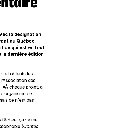
vec la désignation
ivant au Québec –
t ce qui est en tout
e la dernière édition
ms et obtenir des
 l’Association des
 «À chaque projet, a-
Ni d’organisme de
 mais ce n'est pas
is fâchée, ça va me
ossophobie (
Contes