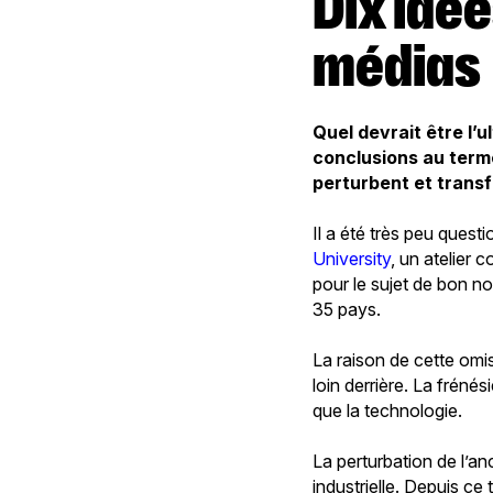
Dix idées de la Silicon Valley pour les
médias
Quel devrait être l’
conclusions au terme
perturbent et transf
Il a été très peu quest
University
, un atelier 
pour le sujet de bon n
35 pays.
La raison de cette omis
loin derrière. La frén
que la technologie.
La perturbation de l’an
industrielle. Depuis ce