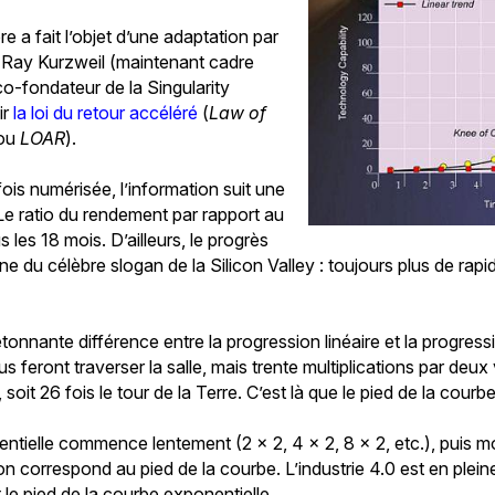
e a fait l’objet d’une adaptation par
te Ray Kurzweil (maintenant cadre
co-fondateur de la Singularity
ir
la loi du retour accéléré
(
Law of
ou
LOAR
).
fois numérisée, l’information suit une
Le ratio du rendement par rapport au
 les 18 mois. D’ailleurs, le progrès
ine du célèbre slogan de la Silicon Valley : toujours plus de rap
onnante différence entre la progression linéaire et la progress
us feront traverser la salle, mais trente multiplications par de
, soit 26 fois le tour de la Terre. C’est là que le pied de la courbe
tielle commence lentement (2 x 2, 4 x 2, 8 x 2, etc.), puis m
n correspond au pied de la courbe. L’industrie 4.0 est en plei
le pied de la courbe exponentielle.