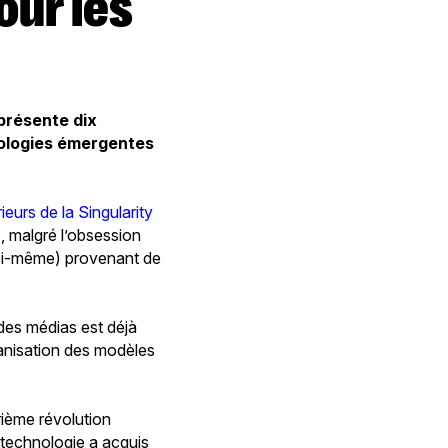
 présente dix
hnologies émergentes
eurs de la Singularity
s, malgré l’obsession
moi-même) provenant de
 des médias est déjà
ganisation des modèles
rième révolution
a technologie a acquis