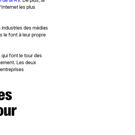
 de la RV
. De plus, la
’Internet les plus
es industries des médias
 le font à leur propre
qui font le tour des
ivement. Les deux
 entreprises
our