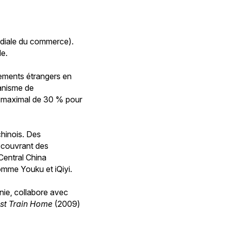
ndiale du commerce).
le.
ssements étrangers en
anisme de
ta maximal de 30 % pour
hinois. Des
e couvrant des
Central China
comme Youku et iQiyi.
nie, collabore avec
st Train Home
(2009)