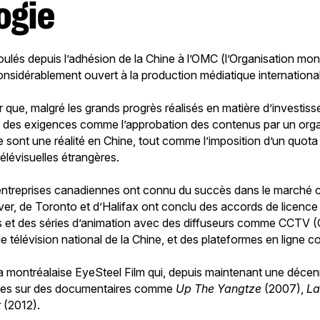
ogie
ulés depuis l’adhésion de la Chine à l’OMC (l’Organisation mo
considérablement ouvert à la production médiatique internationa
r que, malgré les grands progrès réalisés en matière d’investi
, des exigences comme l’approbation des contenus par un org
e sont une réalité en Chine, tout comme l’imposition d’un quo
télévisuelles étrangères.
entreprises canadiennes ont connu du succès dans le marché c
er, de Toronto et d’Halifax ont conclu des accords de licenc
s et des séries d’animation avec des diffuseurs comme CCTV (
de télévision national de la Chine, et des plateformes en ligne 
a montréalaise EyeSteel Film qui, depuis maintenant une décen
ises sur des documentaires comme
Up The Yangtze
(2007),
La
t
(2012).