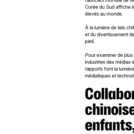
fabricant mondial de t
Corée du Sud affiche le
élevés au monde.
À la lumière de tels ch
et du divertissement de
péril.
Pour examiner de plus p
industries des médias 
rapports font la lumiè
médiatiques et techno
Collaborer avec des entreprises
chinoise
enfants