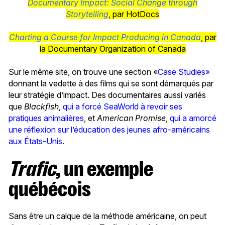
Documentary Impact: Social Change through
Storytelling
, par HotDocs
Charting a Course for Impact Producing in Canada
, par
la Documentary Organization of Canada
Sur le même site, on trouve une section «
Case Studies»
donnant la vedette à des films qui se sont démarqués par
leur stratégie d’impact. Des documentaires aussi variés
que
Blackfish
,
qui a forcé SeaWorld à revoir ses
pratiques animalières
, et
American Promise
,
qui a amorcé
une réflexion sur l’éducation des jeunes afro-américains
aux États-Unis
.
Trafic
, un exemple
québécois
Sans être un calque de la méthode américaine, on peut