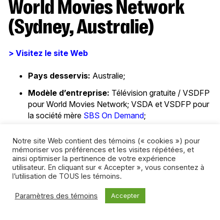
World Movies Network
(Sydney, Australie)
> Visitez le site Web
Pays desservis:
Australie;
Modèle d’entreprise:
Télévision gratuite / VSDFP
pour World Movies Network; VSDA et VSDFP pour
la société mère
SBS On Demand
;
Modèle B2B:
Licence à tarifs fixes dans le cas du
Notre site Web contient des témoins (« cookies ») pour
plus vieux catalogue; tarifs fixes pour la télévision
mémoriser vos préférences et les visites répétées, et
gratuite; partage des recettes dans le cas de la
ainsi optimiser la pertinence de votre expérience
VTSD.
utilisateur. En cliquant sur « Accepter », vous consentez à
l’utilisation de TOUS les témoins.
World Movies Network a récemment fait la transition pour
Paramètres des témoins
Accepter
devenir une chaîne de télévision gratuite et de VSDFP qui
présente du contenu international à un public australien.