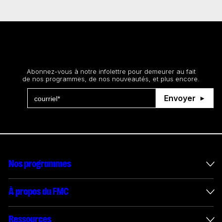
Restez au courant
Abonnez-vous à notre infolettre pour demeurer au fait
de nos programmes, de nos nouveautés, et plus encore.
Envoyer
Nos programmes
Mesures incitatives internationales
À propos du FMC
Administration des enveloppes
À propos du FMC
Ressources