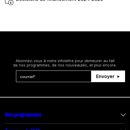
Restez au courant
Abonnez-vous à notre infolettre pour demeurer au fait
de nos programmes, de nos nouveautés, et plus encore.
Envoyer
Nos programmes
Mesures incitatives internationales