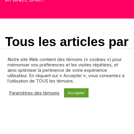
Tous les articles par
Chris Robinson
Notre site Web contient des témoins (« cookies ») pour
mémoriser vos préférences et les visites répétées, et
ainsi optimiser la pertinence de votre expérience
utilisateur. En cliquant sur « Accepter », vous consentez à
MÉDIAS NUMÉRIQUES
l’utilisation de TOUS les témoins.
22 août 2022 / Chris Robinson
Paramètres des témoins
Accepter
L’animation canadienne après (enfin,
presque) la...
Lire plus