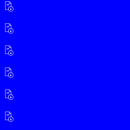
2018-2019
Production (télévision)
2019-2020
Production (MN)
2019-2020
Production (télévision)
2020-2021
Production (MN)
2020-2021
Production (télévision)
2021-2022
Production