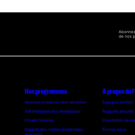
Restez au courant
Abonnez-
de nos 
Nos programmes
À propos du
Mesures incitatives internationales
À propos du FMC
Administration des enveloppes
Rapports annuels
Projets financés
Possibilités de ca
Rapport des médias numériques
Écrivez-nous
interactifs