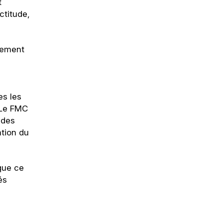
t
ctitude,
irement
es les
. Le FMC
 des
ation du
que ce
és