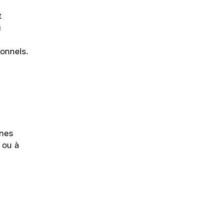
t
u
onnels.
nnes
 ou à