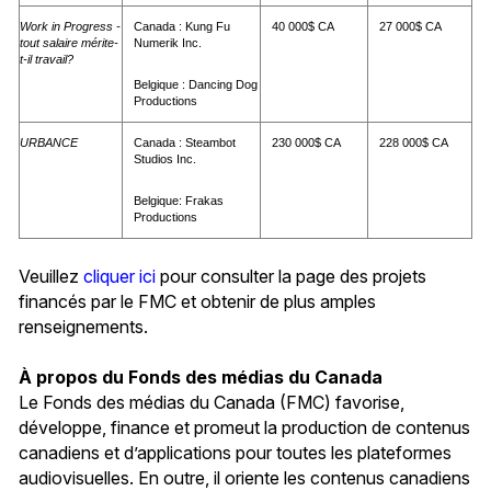
Work in Progress -
Canada : Kung Fu
40 000$ CA
27 000$ CA
tout salaire mérite-
Numerik Inc.
t-il travail?
Belgique : Dancing Dog
Productions
URBANCE
Canada : Steambot
230 000$ CA
228 000$ CA
Studios Inc.
Belgique: Frakas
Productions
Veuillez
cliquer ici
pour consulter la page des projets
financés par le FMC et obtenir de plus amples
renseignements.
À propos du Fonds des médias du Canada
Le Fonds des médias du Canada (FMC) favorise,
développe, finance et promeut la production de contenus
canadiens et d’applications pour toutes les plateformes
audiovisuelles. En outre, il oriente les contenus canadiens