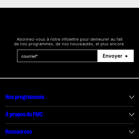
Restez au courant
Abonnez-vous à notre infolettre pour demeurer au fait
de nos programmes, de nos nouveautés, et plus encore.
Envoyer
Nos programmes
Mesures incitatives internationales
À propos du FMC
Administration des enveloppes
À propos du FMC
Ressources