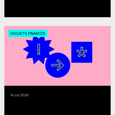
pour 20 projets
Lire plus
PROJETS FINANCÉS
14 juil 2026
Exportation : le FMC et le Fonds Québecor
octroient 300 000 $