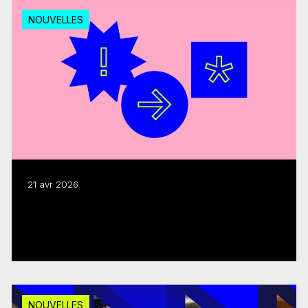
NOUVELLES
21 avr 2026
Modernisation : le FMC salue la création
du comité consultatif
Lire plus
NOUVELLES