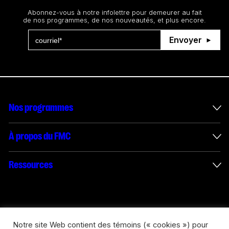
Abonnez-vous à notre infolettre pour demeurer au fait
de nos programmes, de nos nouveautés, et plus encore.
Envoyer
Nos programmes
Mesures incitatives internationales
À propos du FMC
Administration des enveloppes
À propos du FMC
Ressources
Projets financés
Rapports annuels
Comment présenter une demande
Connect with us
Rapport des médias numériques interactifs
Possibilités de carrière
Logos et politique d’utilisation
Notre site Web contient des témoins (« cookies ») pour