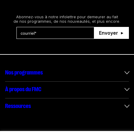
Restez au courant
Abonnez-vous à notre infolettre pour demeurer au fait
de nos programmes, de nos nouveautés, et plus encore.
Envoyer
Nos programmes
Mesures incitatives internationales
À propos du FMC
Administration des enveloppes
À propos du FMC
Ressources
Projets financés
Rapports annuels
Comment présenter une demande
Connect with us