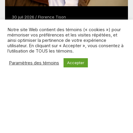
30 juil 2026 / Florence Tison
Le cinéma à la verticale selon Adam
Notre site Web contient des témoins (« cookies ») pour
Paradis
mémoriser vos préférences et les visites répétées, et
ainsi optimiser la pertinence de votre expérience
Lire plus
utilisateur. En cliquant sur « Accepter », vous consentez à
l’utilisation de TOUS les témoins.
Paramètres des témoins
Accepter
BALADO