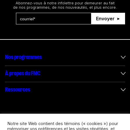
Abonnez-vous à notre infolettre pour demeurer au fait
de nos programmes, de nos nouveautés, et plus encore.
Envoyer
Nos programmes
Mesures incitatives internationales
À propos du FMC
Administration des enveloppes
À propos du FMC
Ressources
Projets financés
Rapports annuels
Comment présenter une demande
Connect with us
Rapport des médias numériques interactifs
Possibilités de carrière
Logos et politique d’utilisation
Notre site Web contient des témoins (« cookies ») pour
mémoriser vos préférences et les visites répétées, et