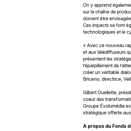
On y apprend également
sur la chaîne de produc
doivent être envisagée
Ces impacts se font ég
technologiques et le c
« Avec ce nouveau rapp
et aux télédiffuseurs q
présentent les stratégi
l’éparpillement de l’att
créer un véritable dia
Briceno, directrice, Ve
Gilbert Ouellette, prés
coeur des transformatio
Groupe Évolumédia est 
stratégique offerte au
À propos du Fonds 