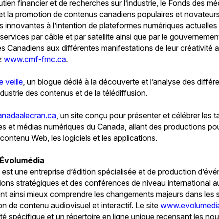
utien financier et de recherches sur l’industrie, le Fonds des 
et la promotion de contenus canadiens populaires et novateurs
les innovantes à l’intention de plateformes numériques actuelle
e services par câble et par satellite ainsi que par le gouvernem
 les Canadiens aux différentes manifestations de leur créativité a
ez
www.cmf-fmc.ca
.
 veille
, un blogue dédié à la découverte et l’analyse des diff
ndustrie des contenus et de la télédiffusion.
anadaalecran.ca
, un site conçu pour présenter et célébrer les ta
les et médias numériques du Canada, allant des productions pour
 contenu Web, les logiciels et les applications.
 Évolumédia
st une entreprise d’édition spécialisée et de production d’év
tions stratégiques et des conférences de niveau international 
nt ainsi mieux comprendre les changements majeurs dans les s
ion de contenu audiovisuel et interactif. Le site
www.evolumedi
é spécifique et un répertoire en ligne unique recensant les no