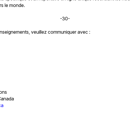
ers le monde.
-30-
enseignements, veuillez communiquer avec :
ons
Canada
ca