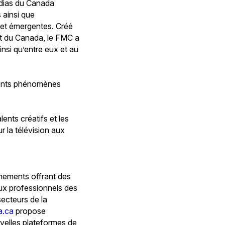
médias du Canada
 ainsi que
s et émergentes. Créé
ent du Canada, le FMC a
insi qu’entre eux et au
érents phénomènes
lents créatifs et les
 la télévision aux
énements offrant des
aux professionnels des
ecteurs de la
a.ca
propose
uvelles plateformes de