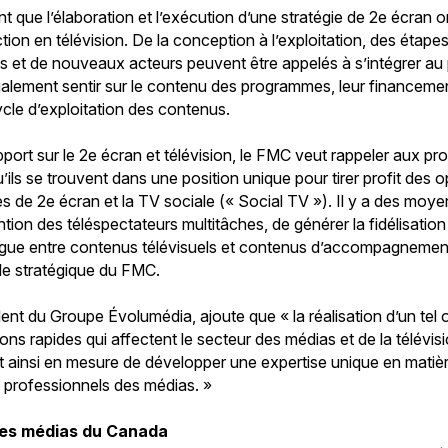
 que l’élaboration et l’exécution d’une stratégie de 2e écran 
tion en télévision. De la conception à l’exploitation, des étap
s et de nouveaux acteurs peuvent être appelés à s’intégrer au
alement sentir sur le contenu des programmes, leur financemen
ycle d’exploitation des contenus.
ort sur le 2e écran et télévision, le FMC veut rappeler aux p
u’ils se trouvent dans une position unique pour tirer profit des 
es de 2e écran et la TV sociale (« Social TV »). Il y a des moye
ention des téléspectateurs multitâches, de générer la fidélisation
logue entre contenus télévisuels et contenus d’accompagnement
ille stratégique du FMC.
ident du Groupe Évolumédia, ajoute que « la réalisation d’un te
ns rapides qui affectent le secteur des médias et de la télévisio
ainsi en mesure de développer une expertise unique en matièr
x professionnels des médias. »
des médias du Canada