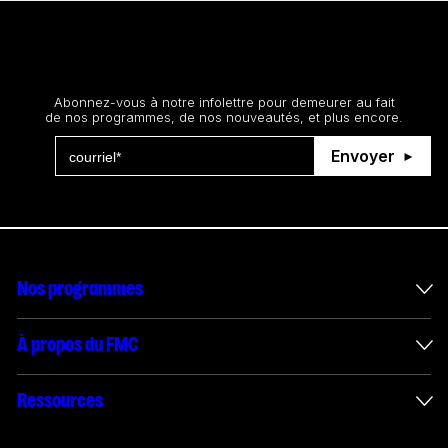
Restez au courant
Abonnez-vous à notre infolettre pour demeurer au fait
de nos programmes, de nos nouveautés, et plus encore.
Envoyer
Nos programmes
Mesures incitatives internationales
À propos du FMC
Administration des enveloppes
À propos du FMC
Ressources
Projets financés