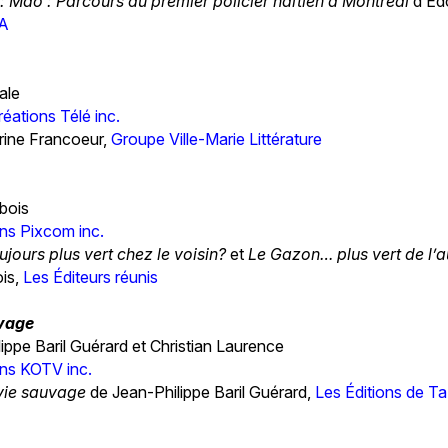
 Mao : Parcours du premier policier haïtien à Montréal
d’Éd
.A
ale
éations Télé inc.
rine Francoeur,
Groupe Ville-Marie Littérature
bois
ns Pixcom inc.
jours plus vert chez le voisin?
et
Le Gazon… plus vert de l’a
is,
Les Éditeurs réunis
uvage
ippe Baril Guérard et Christian Laurence
ns KOTV inc.
vie sauvage
de Jean-Philippe Baril Guérard,
Les Éditions de T