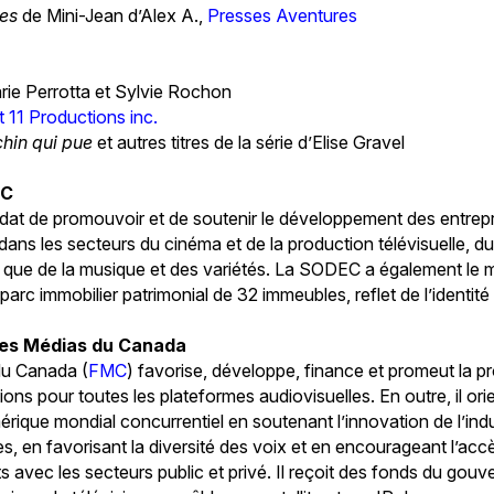
ces
de Mini-Jean d’Alex A.,
Presses Aventures
rie Perrotta et Sylvie Rochon
 11 Productions inc.
chin qui pue
et autres titres de la série d’Elise Gravel
EC
at de promouvoir et de soutenir le développement des entrepri
dans les secteurs du cinéma et de la production télévisuelle, du l
si que de la musique et des variétés. La SODEC a également le 
parc immobilier patrimonial de 32 immeubles, reflet de l’identit
des Médias du Canada
du Canada (
FMC
) favorise, développe, finance et promeut la 
ions pour toutes les plateformes audiovisuelles. En outre, il or
ique mondial concurrentiel en soutenant l’innovation de l’indu
, en favorisant la diversité des voix et en encourageant l’ac
ts avec les secteurs public et privé. Il reçoit des fonds du go