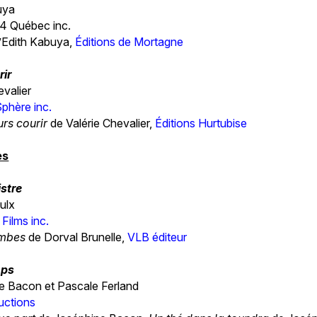
uya
4 Québec inc.
’Edith Kabuya,
Éditions de Mortagne
rir
evalier
phère inc.
urs courir
de Valérie Chevalier,
Éditions Hurtubise
es
istre
ulx
ilms inc.
ombes
de Dorval Brunelle,
VLB éditeur
mps
ne Bacon et Pascale Ferland
uctions