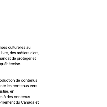
ses culturelles au
ivre, des métiers d’art,
mandat de protéger et
é québécoise.
production de contenus
iente les contenus vers
strie, en
cès à des contenus
uvernement du Canada et