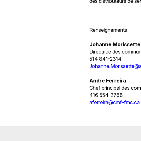
des distributeurs de ser
Renseignements
Johanne Morissette
Directrice des commu
514 841-2314
Johanne.Morissette@
André Ferreira
Chef principal des co
416 554-2768
aferreira@cmf-fmc.ca