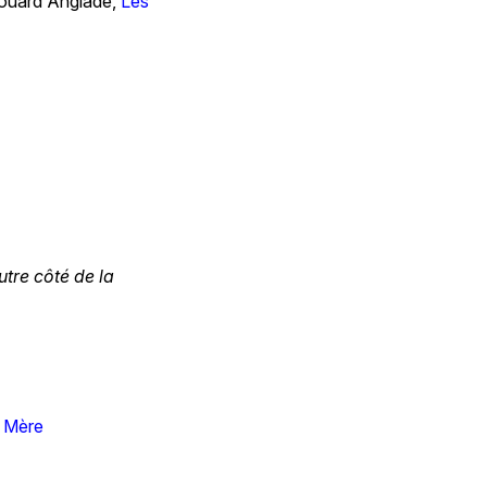
ouard Anglade,
Les
utre côté de la
a Mère