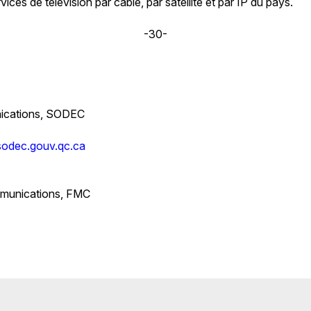
vices de télévision par câble, par satellite et par IP du pays.
-30-
nications, SODEC
sodec.gouv.qc.ca
mmunications, FMC