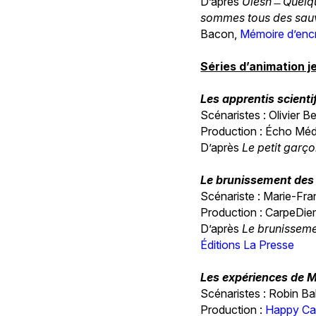
D’après
Uiesh ̶ Quelq
sommes tous des sa
Bacon,
Mémoire d’encr
Séries d’animation 
Les apprentis scienti
Scénaristes : Olivier 
Production : Écho Méd
D’après
Le petit garço
Le brunissement des
Scénariste : Marie-Fr
Production : CarpeDiem
D’après
Le brunisseme
Éditions La Presse
Les expériences de M
Scénaristes : Robin Ba
Production :
Happy Ca