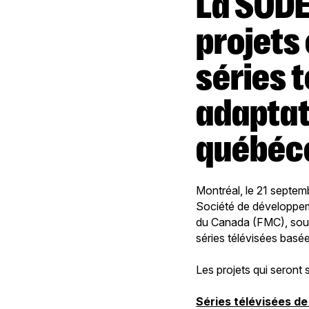
La SODEC et le FMC soutiendront 15
projets
séries 
adaptat
québéc
Montréal, le 21 septemb
Société de développem
du Canada (FMC), sout
séries télévisées basées
Les projets qui seront
Séries télévisées de 