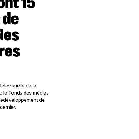
 de
des
vres
élévisuelle de la
ec le Fonds des médias
prédéveloppement de
dernier.