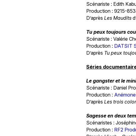
Scénariste : Edith Kab
Production : 9215-853
D’après
Les Maudits
d
Tu peux toujours cou
Scénariste : Valérie Ch
Production :
DATSIT S
D’après
Tu peux toujo
Séries documentair
Le gangster et le min
Scénariste : Daniel Pro
Production :
Anémone F
D’après
Les trois col
Sagesse en deux te
Scénaristes : Joséphi
Production :
RF2 Prod