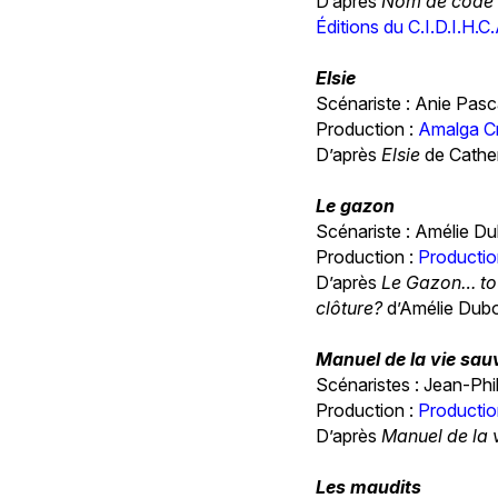
D’après
Nom de code :
Éditions du C.I.D.I.H.C
Elsie
Scénariste : Anie Pasc
Production :
Amalga Cr
D’après
Elsie
de Cathe
Le gazon
Scénariste : Amélie Du
Production :
Productio
D’après
Le Gazon… tou
clôture?
d’Amélie Dubo
Manuel de la vie sa
Scénaristes : Jean-Phil
Production :
Productio
D’après
Manuel de la 
Les maudits