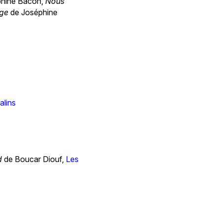
hine Bacon,
Nous
age
de Joséphine
alins
d
de Boucar Diouf,
Les