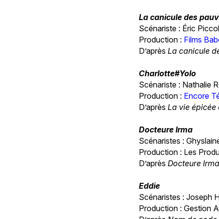
La canicule des pauv
Scénariste : Éric Piccol
Production :
Films Babe
D’après
La canicule d
Charlotte#Yolo
Scénariste : Nathalie 
Production :
Encore Té
D’après
La vie épicée
Docteure Irma
Scénaristes : Ghyslain
Production : Les Prod
D’après
Docteure Irm
Eddie
Scénaristes : Joseph H
Production : Gestion A