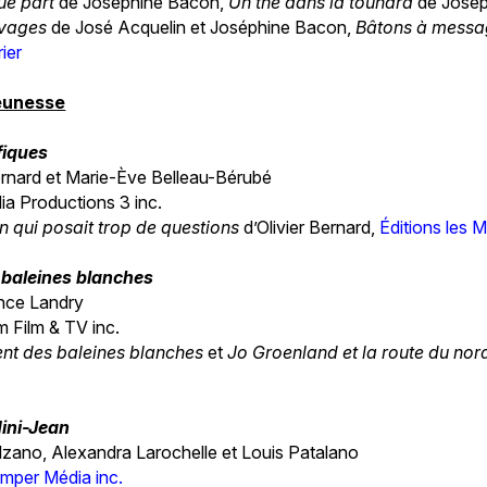
ue part
de Joséphine Bacon,
Un thé dans la toundra
de Josép
uvages
de José Acquelin et Joséphine Bacon,
Bâtons à mess
ier
jeunesse
fiques
Bernard et Marie-Ève Belleau-Bérubé
ia Productions 3 inc.
n qui posait trop de questions
d’Olivier Bernard,
Éditions les M
 baleines blanches
ance Landry
 Film & TV inc.
nt des baleines blanches
et
Jo Groenland et la route du nor
ini-Jean
lzano, Alexandra Larochelle et Louis Patalano
mper Média inc.