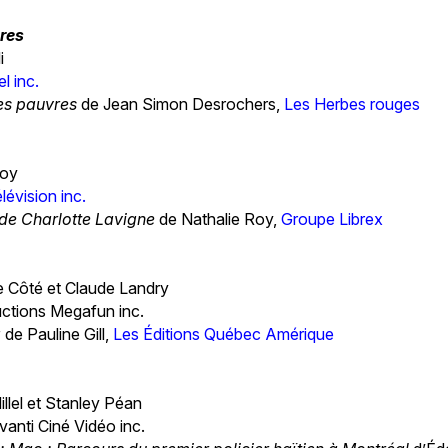
res
i
l inc.
es pauvres
de Jean Simon Desrochers,
Les Herbes rouges
Roy
lévision inc.
 de Charlotte Lavigne
de Nathalie Roy,
Groupe Librex
e Côté et Claude Landry
uctions Megafun inc.
a
de Pauline Gill,
Les Éditions Québec Amérique
illel et Stanley Péan
vanti Ciné Vidéo inc.