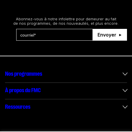
Restez au courant
Abonnez-vous à notre infolettre pour demeurer au fait
de nos programmes, de nos nouveautés, et plus encore.
Envoyer
Nos programmes
Mesures incitatives internationales
À propos du FMC
Administration des enveloppes
À propos du FMC
Ressources
Projets financés
Rapports annuels
Comment présenter une demande
Connect with us