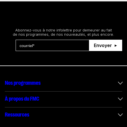
Restez au courant
Abonnez-vous à notre infolettre pour demeurer au fait
de nos programmes, de nos nouveautés, et plus encore.
Envoyer
Nos programmes
Mesures incitatives internationales
À propos du FMC
Administration des enveloppes
À propos du FMC
Ressources