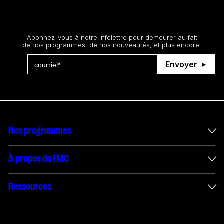
Restez au courant
Abonnez-vous à notre infolettre pour demeurer au fait
de nos programmes, de nos nouveautés, et plus encore.
Envoyer
Nos programmes
Mesures incitatives internationales
À propos du FMC
Administration des enveloppes
À propos du FMC
Ressources
Projets financés
Rapports annuels
Comment présenter une demande
Connect with us