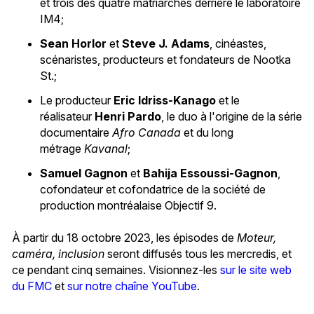
et trois des quatre matriarches derrière le laboratoire
IM4;
Sean Horlor
et
Steve J. Adams
, cinéastes,
scénaristes, producteurs et fondateurs de Nootka
St.;
Le producteur
Eric Idriss-Kanago
et le
réalisateur
Henri Pardo
, le duo à l'origine de la série
documentaire
Afro Canada
et du long
métrage
Kavanal
;
Samuel Gagnon
et
Bahija Essoussi-Gagnon
,
cofondateur et cofondatrice de la société de
production montréalaise Objectif 9.
À partir du 18 octobre 2023, les épisodes de
Moteur,
caméra, inclusion
seront diffusés tous les mercredis, et
ce pendant cinq semaines. Visionnez-les
sur le site web
du FMC
et
sur notre chaîne YouTube
.