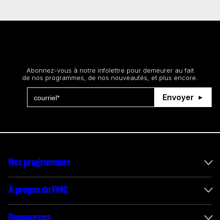
Restez au courant
Abonnez-vous à notre infolettre pour demeurer au fait
de nos programmes, de nos nouveautés, et plus encore.
Envoyer
Nos programmes
Mesures incitatives internationales
À propos du FMC
Administration des enveloppes
À propos du FMC
Ressources