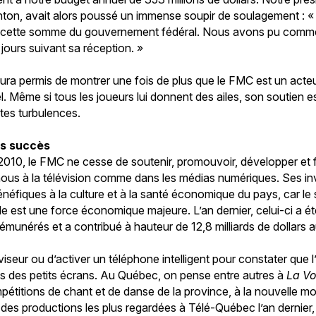
ighton, avait alors poussé un immense soupir de soulagement : 
 cette somme du gouvernement fédéral. Nous avons pu comme
jours suivant sa réception. »
 aura permis de montrer une fois de plus que le FMC est un acte
l. Même si tous les joueurs lui donnent des ailes, son soutien es
rtes turbulences.
ds succès
2010, le FMC ne cesse de soutenir, promouvoir, développer et 
ous à la télévision comme dans les médias numériques. Ses in
 bénéfiques à la culture et à la santé économique du pays, car le 
e est une force économique majeure. L’an dernier, celui-ci a été
émunérés et a contribué à hauteur de 12,8 milliards de dollars 
éléviseur ou d’activer un téléphone intelligent pour constater que
s des petits écrans. Au Québec, on pense entre autres à
La Vo
étitions de chant et de danse de la province, à la nouvelle m
ne des productions les plus regardées à Télé-Québec l’an dernier