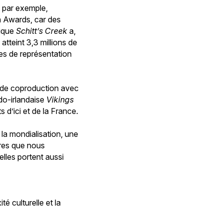
 par exemple,
ma Awards, car des
tique
Schitt’s Creek
a,
atteint 3,3 millions de
es de représentation
s de coproduction avec
do-irlandaise
Vikings
s d’ici et de la France.
 la mondialisation, une
ires que nous
elles portent aussi
té culturelle et la