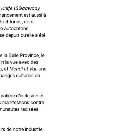
e Knife (SGaawaay
inancement est aussi à
utochtones, dont
mme autochtone
 depuis qu’elle a été
 la Belle Province, le
ein la vue avec des
a, et
Mehdi et Val
, une
hanges culturels en
atière d’inclusion et
es manifestions contre
ommunautés racisées
irs de notre industrie