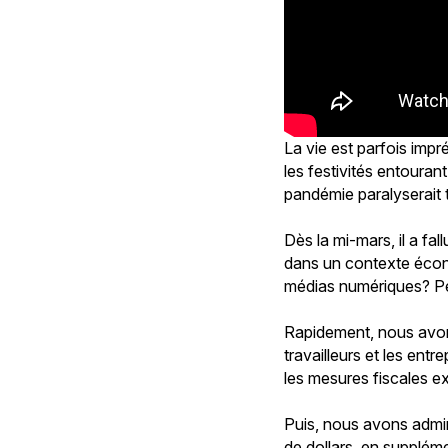
La vie est parfois imp
les festivités entouran
pandémie paralyserait to
Dès la mi-mars, il a fal
dans un contexte écono
médias numériques? Peu
Rapidement, nous avo
travailleurs et les ent
les mesures fiscales ex
Puis, nous avons admini
de dollars, en suppléme