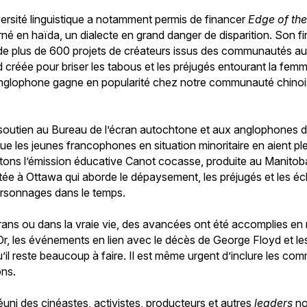
rsité linguistique a notamment permis de financer
Edge of th
rné en haïda, un dialecte en grand danger de disparition. Son f
on de plus de 600 projets de créateurs issus des communautés a
d créée pour briser les tabous et les préjugés entourant la fe
anglophone gagne en popularité chez notre communauté chinoise
 soutien au Bureau de l’écran autochtone et aux anglophones de
ue les jeunes francophones en situation minoritaire en aient pl
itons l’émission éducative Canot cocasse, produite au Manitob
ée à Ottawa qui aborde le dépaysement, les préjugés et les éc
ersonnages dans le temps.
rans ou dans la vraie vie, des avancées ont été accomplies en m
. Or, les événements en lien avec le décès de George Floyd et l
u’il reste beaucoup à faire. Il est même urgent d’inclure les c
ons.
éuni des cinéastes, activistes, producteurs et autres
leaders
no