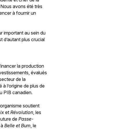
« Nous avons été très
ncer à fournir un
ur important au sein du
t d’autant plus crucial
financer la production
vestissements, évalués
secteur de la
 à l’origine de plus de
au PIB canadien.
 l’organisme soutient
ix
et
Révolution
, les
outure de
Passe-
, à
Belle et Bum
, le