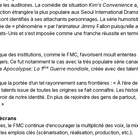
e les auditoires. La comédie de situation
Kim’s Convenience
a,
 fiction étrangère la plus populaire aux Seoul International Dra
 sont identifiés à ses attachants personnages. La série humoris
fiée de « phénomène » par l’animateur Jimmy Fallon puisqu’elle a 
ats-Unis et s’est imposée comme une franche réussite en term
t que des institutions, comme le FMC, favorisent moult entente
ers. Ce fut notamment le cas avec la très populaire série cana
ère
re
Apocalypse: La 1
Guerre mondiale
, créée avec des talent
que la portée d’un tel rayonnement sans frontières : « À l’ère de
talents issue de toutes les origines se fait connaître. Les histo
roir de notre identité. En plus de rejoindre des gens de partout, 
 »
 écrans
es, le FMC continue d’encourager la multiplicité des voix, la mixi
les emplois clés (scénarisation, réalisation, production, etc.).