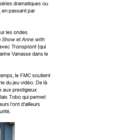
séries dramatiques ou
, en passant par
sur les ondes
h Show
et
Anne with
s avec
Transplant
(qui
rine Vanasse dans le
temps, le FMC soutient
ie du jeu vidéo. De là
 aux prestigieux
alais Tobo qui permet
s l’ont d’ailleurs
rité.