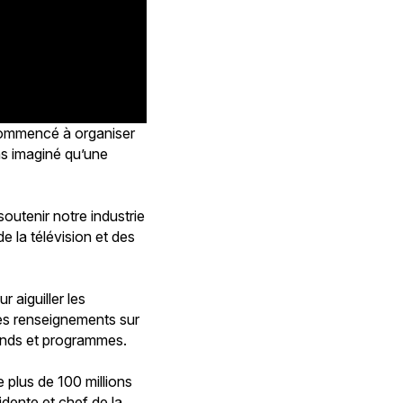
 commencé à organiser
ns imaginé qu’une
soutenir notre industrie
e la télévision et des
r aiguiller les
 des renseignements sur
 fonds et programmes.
 plus de 100 millions
idente et chef de la