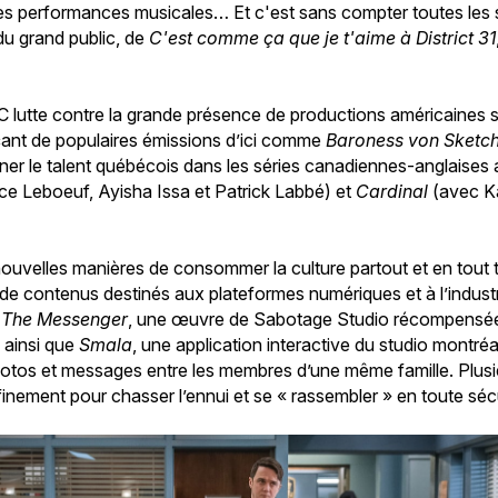
es performances musicales… Et c'est sans compter toutes les 
du grand public, de
C'est comme ça que je t'aime à District 31
MC lutte contre la grande présence de productions américaines 
ant de populaires émissions d’ici comme
Baroness von Sketc
yonner le talent québécois dans les séries canadiennes-anglaise
ce Leboeuf, Ayisha Issa et Patrick Labbé) et
Cardinal
(avec Ka
ouvelles manières de consommer la culture partout et en tout 
 de contenus destinés aux plateformes numériques et à l’industr
s
The Messenger
, une œuvre de Sabotage Studio récompensée
ainsi que
Smala
, une application interactive du studio montré
otos et messages entre les membres d’une même famille. Plusieur
finement pour chasser l’ennui et se « rassembler » en toute sécu