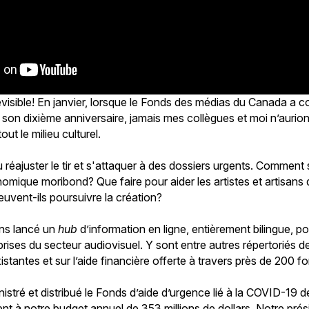
révisible! En janvier, lorsque le Fonds des médias du Canada a
t son dixième anniversaire, jamais mes collègues et moi n’aurio
ut le milieu culturel.
lu réajuster le tir et s'attaquer à des dossiers urgents. Comment 
mique moribond? Que faire pour aider les artistes et artisans d
vent-ils poursuivre la création?
ns lancé un
hub
d’information en ligne, entièrement bilingue, pou
reprises du secteur audiovisuel. Y sont entre autres répertoriés
istantes et sur l’aide financière offerte à travers près de 200
stré et distribué le Fonds d’aide d’urgence lié à la COVID-19 de
nt à notre budget annuel de 353 millions de dollars. Notre prés