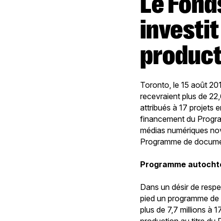
Le Fonds des médias du Canada
investit
product
Toronto, le 15 août 2
recevraient plus de 22,
attribués à 17 projets
financement du Program
médias numériques novat
Programme de document
Programme autocht
Dans un désir de respec
pied un programme de f
plus de 7,7 millions à 
production au titre d