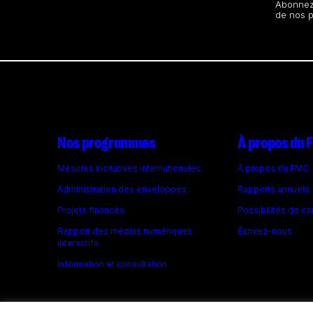
Restez au courant
Abonnez-
de nos 
Nos programmes
À propos du
Mesures incitatives internationales
À propos du FMC
Administration des enveloppes
Rapports annuels
Projets financés
Possibilités de ca
Rapport des médias numériques
Écrivez-nous
interactifs
Information et consultation