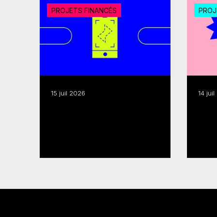
PROJETS FINANCÉS
PROJ
15 juil 2026
14 jui
Médias numériques
Exportation : le FMC et le
interactifs : 18 M$ pour
Fon
20 projets
octr
Lire plus
Lire p