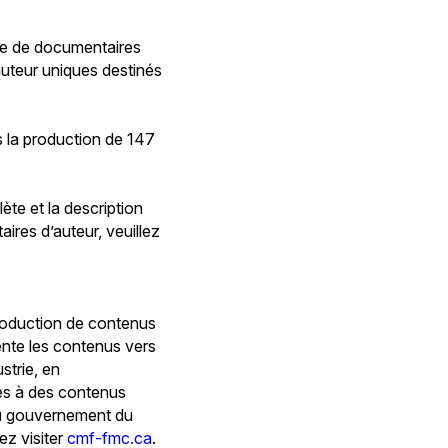
mme de documentaires
auteur uniques destinés
ns la production de 147
ète et la description
res d’auteur, veuillez
roduction de contenus
iente les contenus vers
strie, en
cès à des contenus
 du gouvernement du
ez visiter
cmf-fmc.ca
.