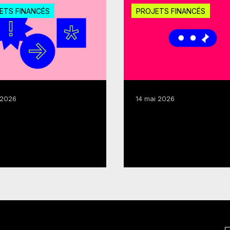
ETS FINANCÉS
PROJETS FINANCÉS
l 2026
14 mai 2026
Développement de
ds Québecor
l’industrie : 1,25 M$ 
oient 300 000 $
24 projets
lus
Lire plus