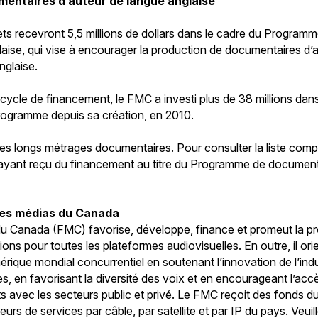
entaires d’auteur de langue anglaise
ts recevront 5,5 millions de dollars dans le cadre du Progra
laise, qui vise à encourager la production de documentaires d’
nglaise.
er cycle de financement, le FMC a investi plus de 38 millions da
 programme depuis sa création, en 2010.
des longs métrages documentaires. Pour consulter la liste compl
yant reçu du financement au titre du Programme de documentai
des médias du Canada
u Canada (FMC) favorise, développe, finance et promeut la p
ions pour toutes les plateformes audiovisuelles. En outre, il or
ique mondial concurrentiel en soutenant l’innovation de l’indu
, en favorisant la diversité des voix et en encourageant l’ac
ts avec les secteurs public et privé. Le FMC reçoit des fonds
urs de services par câble, par satellite et par IP du pays. Veuill