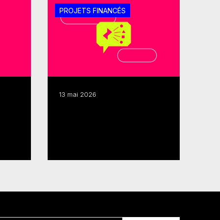
PROJETS FINANCÉS
13 mai 2026
480 k$ pour trois projets
pour
interactifs et immersifs
autochtones
Lire plus