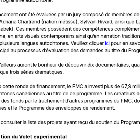
ncement ont été évaluées par un jury composé de membres 
driana Chartrand (nation métisse), Sylvain Rivard, ainsi que La
naabek). Ces membres possèdent des compétences complément
e, en arts visuels contemporains ainsi qu’en narration tradition
 plusieurs langues autochtones. Veuillez cliquer
ici
pour en savo
ticipé au processus d’évaluation des demandes au titre du Pr
 d’ailleurs auront le bonheur de découvrir dix documentaires, qu
 que trois séries dramatiques.
 cette ronde de financement, le FMC a investi plus de 67,9 mill
htones canadiennes au titre de ce programme. Les créateurs d
 des fonds par le truchement d’autres programmes du FMC, dont
iques et le Programme des enveloppes de rendement.
consulter la liste des projets ayant reçu du soutien du Progr
ion du Volet expérimental