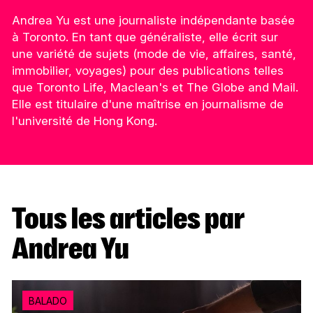
Andrea Yu est une journaliste indépendante basée
à Toronto. En tant que généraliste, elle écrit sur
une variété de sujets (mode de vie, affaires, santé,
immobilier, voyages) pour des publications telles
que Toronto Life, Maclean's et The Globe and Mail.
Elle est titulaire d'une maîtrise en journalisme de
l'université de Hong Kong.
Tous les articles par
Andrea Yu
BALADO