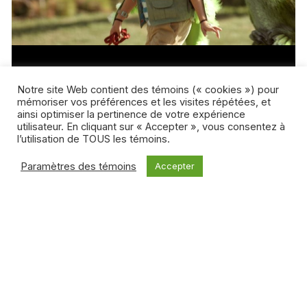
21 août 2025 / Andrea Yu
Notre site Web contient des témoins (« cookies ») pour
Temps dur pour la télé jeunesse et les
mémoriser vos préférences et les visites répétées, et
documentaires
ainsi optimiser la pertinence de votre expérience
Lire plus
utilisateur. En cliquant sur « Accepter », vous consentez à
l’utilisation de TOUS les témoins.
Paramètres des témoins
Accepter
TÉLÉVISION