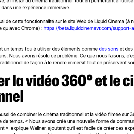
, à l’instar du cinéma traditionnel, tout en permettant à l’utilisa
r dans une expérience immersive.
ai de cette fonctionnalité sur le site Web de Liquid Cinema (à 
le qu’avec Chrome) :
https://beta.liquidcinemavr.com/support-a
nt un temps fou à utiliser des éléments comme
des sons
et des 
 gens. Nous avons résolu ce problème. Ce que nous faisons, c’es
traditionnel de façon à le rendre immersif tout en préservant s
er la vidéo 360
°
et le 
nnel
ssi de combiner le cinéma traditionnel et la vidéo filmée sur 3
ne de temps. « Nous avons créé une nouvelle forme de communi
nt », explique Wallner, ajoutant qu’il est facile de créer ces ex