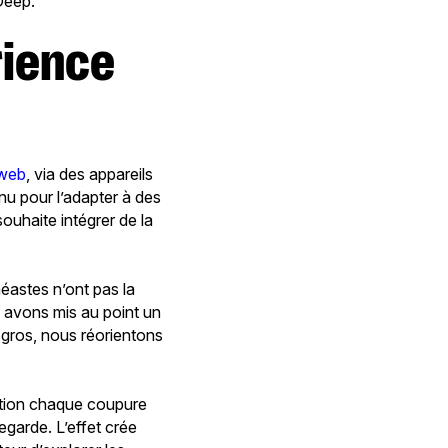
Deep.
 web
, via des appareils
enu pour l’adapter à des
souhaite intégrer de la
néastes n’ont pas la
us avons mis au point un
 gros, nous réorientons
ection chaque coupure
regarde. L’effet crée