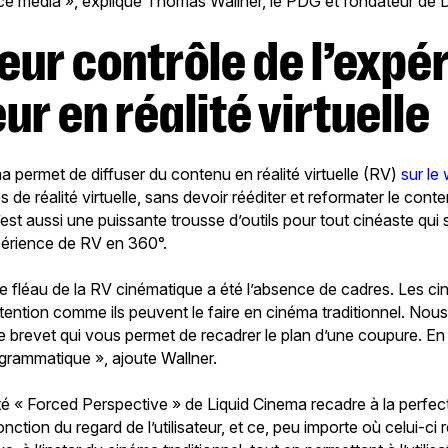
ce média », explique Thomas Wallner, le PDG et fondateur de 
eur en réalité virtuelle
ma permet de diffuser du contenu en réalité virtuelle (RV)
sur le
de réalité virtuelle, sans devoir rééditer et reformater le cont
C’est aussi une puissante trousse d’outils pour tout cinéaste qui 
périence de RV en 360°.
e fléau de la RV cinématique a été l’absence de cadres. Les ci
l’attention comme ils peuvent le faire en cinéma traditionnel. No
 brevet qui vous permet de recadrer le plan d’une coupure. En
grammatique », ajoute Wallner.
lité « Forced Perspective » de Liquid Cinema recadre à la perf
ction du regard de l’utilisateur, et ce, peu importe où celui-ci 