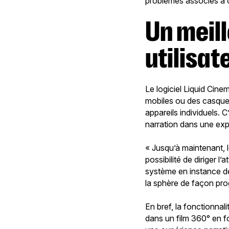
problèmes associés à 
Un meilleur contrôle de l’expérience
utilisat
Le logiciel Liquid Cine
mobiles ou des casques 
appareils individuels. 
narration dans une ex
« Jusqu’à maintenant, l
possibilité de diriger 
système en instance de
la sphère de façon pro
En bref, la fonctionna
dans un film 360° en fon