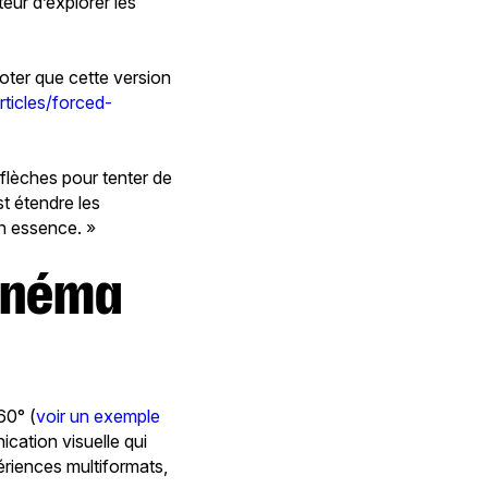
teur d’explorer les
noter que cette version
rticles/forced-
flèches pour tenter de
t étendre les
on essence. »
cinéma
60° (
voir un exemple
cation visuelle qui
périences multiformats,