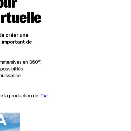
irtuelle
 de créer une
t important de
s immersives en 360°)
possibilités
 puissance
de la production de
The