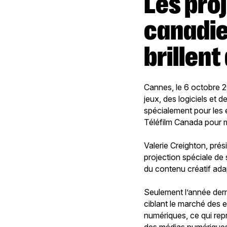
Les projets multiplateformes
canadie
brillen
Cannes, le 6 octobre 
jeux, des logiciels et 
spécialement pour les 
Téléfilm Canada pour m
Valerie Creighton, pré
projection spéciale de 
du contenu créatif adap
Seulement l’année derni
ciblant le marché des 
numériques, ce qui rep
des médias numérique