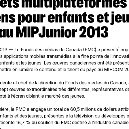
ns pour enfants et je
t au MIPJunior 2013
2013 — Le Fonds des médias du Canada (FMC) a présenté aujou
des applications mobiles transmédias à la fine pointe de l’innova
enfants et les jeunes. Les œuvres canadiennes ont été présen
ettre en lumière le contenu et le talent du pays au MIPCOM 2
sidente et chef de la direction du Fonds des médias du Canada,
sept œuvres extraordinaires très différentes, représentatives d
té à l’écran ciblant le marché des jeunes.
ère, le FMC a engagé un total de 60,5 millions de dollars attri
enfants et des jeunes, présentés à la télévision ou développés 
résente 18,7 % du soutien du FMC destiné à l’industrie canadien
s.