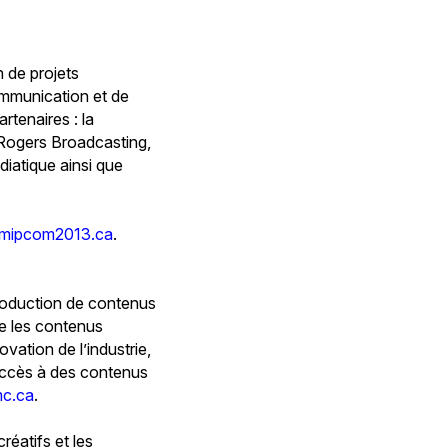
de projets
ommunication et de
tenaires : la
Rogers Broadcasting,
diatique ainsi que
mipcom2013.ca
.
roduction de contenus
te les contenus
ation de l’industrie,
’accès à des contenus
c.ca
.
réatifs et les