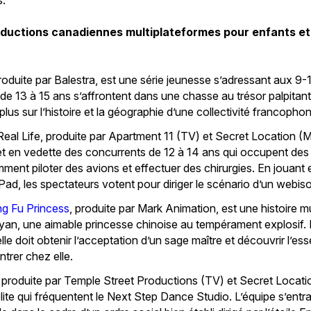
oductions canadiennes multiplateformes pour enfants et
produite par Balestra, est une série jeunesse s’adressant aux 9
de 13 à 15 ans s’affrontent dans une chasse au trésor palpitant
lus sur l’histoire et la géographie d’une collectivité francopho
 Real Life, produite par Apartment 11 (TV) et Secret Location (
et en vedette des concurrents de 12 à 14 ans qui occupent de
mment piloter des avions et effectuer des chirurgies. En jouant 
Pad, les spectateurs votent pour diriger le scénario d’un webiso
g Fu Princess
, produite par Mark Animation, est une histoire m
an, une aimable princesse chinoise au tempérament explosif. 
lle doit obtenir l’acceptation d’un sage maître et découvrir l’es
ntrer chez elle.
, produite par Temple Street Productions (TV) et Secret Locat
lite qui fréquentent le Next Step Dance Studio. L’équipe s’entra