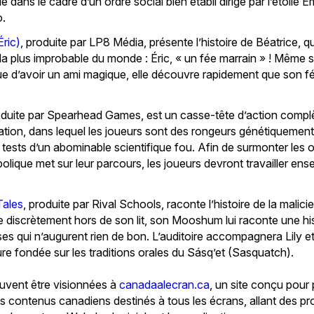
dans le cadre d’un ordre social bien établi dirigé par l’étoile Emi
o.
Éric)
, produite par LP8 Média, présente l’histoire de Béatrice, q
 la plus improbable du monde : Éric, « un fée marrain » ! Même s
ue d’avoir un ami magique, elle découvre rapidement que son fée
oduite par Spearhead Games, est un casse-tête d’action compl
tion, dans lequel les joueurs sont des rongeurs génétiquemen
tests d’un abominable scientifique fou. Afin de surmonter les 
bolique met sur leur parcours, les joueurs devront travailler en
Tales
, produite par Rival Schools, raconte l’histoire de la malici
se discrètement hors de son lit, son Mooshum lui raconte une his
ises qui n’augurent rien de bon. L’auditoire accompagnera Lily
re fondée sur les traditions orales du Sásq’et (Sasquatch).
vent être visionnées à
canadaalecran.ca
, un site conçu pour 
 les contenus canadiens destinés à tous les écrans, allant des pr