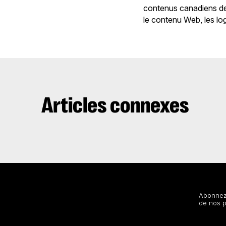
contenus canadiens des
le contenu Web, les logi
Articles connexes
Restez au courant
Abonnez-
de nos 