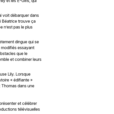
ly et les E-Girls, qui
ui voit débarquer dans
i Béatrice trouve ça
 n’est pas le plus
ètement dingue qui se
t modifiés essayant
obstacles que le
semble et combiner leurs
euse Lily. Lorsque
toire « édifiante »
 et Thomas dans une
présenter et célébrer
oductions télévisuelles