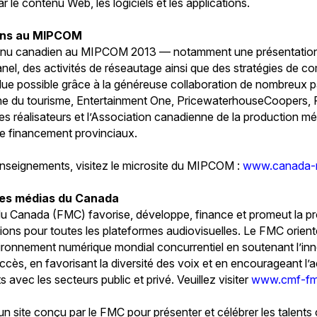
r le contenu Web, les logiciels et les applications.
ens au MIPCOM
enu canadien au MIPCOM 2013 — notamment une présentation 
anel, des activités de réseautage ainsi que des stratégies de c
ue possible grâce à la généreuse collaboration de nombreux par
 du tourisme, Entertainment One, PricewaterhouseCoopers, 
es réalisateurs et l’Association canadienne de la production mé
de financement provinciaux.
enseignements, visitez le microsite du MIPCOM :
www.canada-
des médias du Canada
u Canada (FMC) favorise, développe, finance et promeut la p
tions pour toutes les plateformes audiovisuelles. Le FMC orien
ronnement numérique mondial concurrentiel en soutenant l’innov
cès, en favorisant la diversité des voix et en encourageant l
s avec les secteurs public et privé. Veuillez visiter
www.cmf-fm
un site conçu par le FMC pour présenter et célébrer les talents c