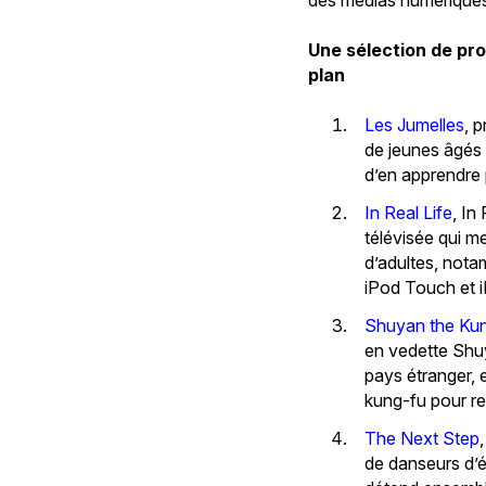
Une sélection de pr
plan
Les Jumelles
, 
de jeunes âgés 
d’en apprendre p
In Real Life
, In
télévisée qui m
d’adultes, nota
iPod Touch et i
Shuyan the Kun
en vedette Shuy
pays étranger, e
kung-fu pour re
The Next Step
de danseurs d’é