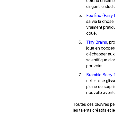
détend ensemble 
dirigent le studi
Fée Éric (Fairy 
sa vie la chose
vraiment pratiq
doué.
Tiny Brains
, pr
joue en coopéra
d’échapper aux 
scientifique dia
pouvoirs !
Bramble Berry 
celle-ci se glis
pleine de surpr
nouvelle aventu
Toutes ces œuvres peu
les talents créatifs et