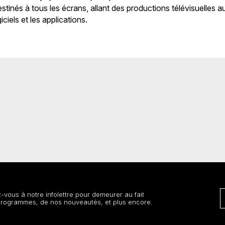
tinés à tous les écrans, allant des productions télévisuelles a
ciels et les applications.
vous à notre infolettre pour demeurer au fait
programmes, de nos nouveautés, et plus encore.