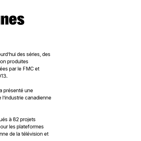
unes
rd’hui des séries, des
tion produites
tées par le FMC et
013.
 a présenté une
e l’industrie canadienne
bués à 82 projets
pour les plateformes
ne de la télévision et