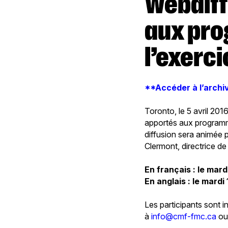
Webdiffusion sur les changements
aux pr
l’exerc
**Accéder à l’archiv
Toronto, le 5 avril 2
apportés aux programme
diffusion sera animée p
Clermont, directrice d
En français : le mardi
En anglais : le mardi 
Les participants sont i
à
info@cmf-fmc.ca
ou 