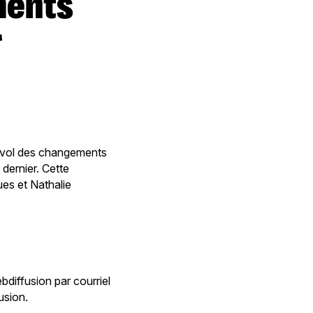
r
urvol des changements
dernier. Cette
ues et Nathalie
bdiffusion par courriel
usion.