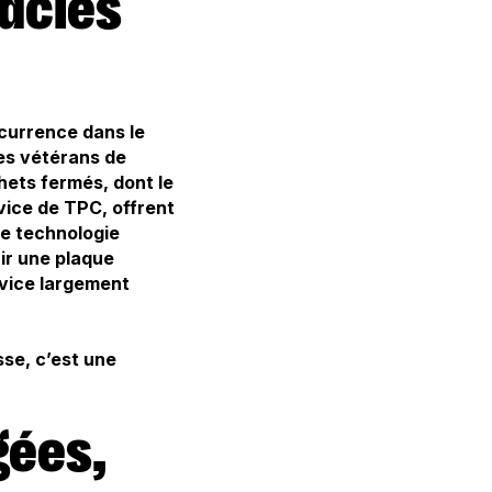
currence dans le
des vétérans de
hets fermés, dont le
rvice de TPC, offrent
une technologie
rir une plaque
rvice largement
sse, c’est une