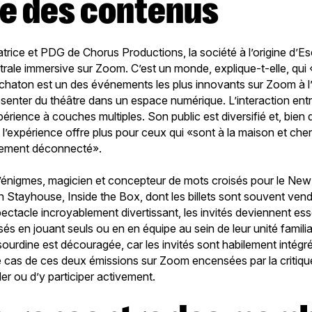
te des contenus
atrice et PDG de Chorus Productions, la société à l’origine d’E
trale immersive sur Zoom. C’est un monde, explique-t-elle, qui «
chaton est un des événements les plus innovants sur Zoom à l’he
ésenter du théâtre dans un espace numérique. L’interaction ent
xpérience à couches multiples. Son public est diversifié et, bien 
, l’expérience offre plus pour ceux qui «sont à la maison et c
ement déconnecté».
’énigmes, magicien et concepteur de mots croisés pour le New 
n Stayhouse, Inside the Box, dont les billets sont souvent ve
ctacle incroyablement divertissant, les invités deviennent ess
sés en jouant seuls ou en en équipe au sein de leur unité familial
ourdine est découragée, car les invités sont habilement intégr
 cas de ces deux émissions sur Zoom encensées par la critique,
der ou d’y participer activement.