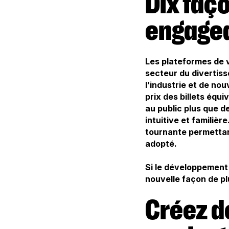
Dix façons de créer des spectacles
engage
Les plateformes de 
secteur du divertiss
l’industrie et de no
prix des billets équ
au public plus que de
intuitive et familiè
tournante permettan
adopté.
Si le développement 
nouvelle façon de pl
Créez des expériences partagées,