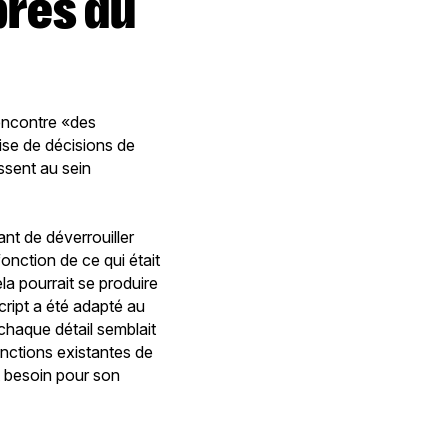
 rencontre «des
rise de décisions de
issent au sein
nt de déverrouiller
onction de ce qui était
la pourrait se produire
cript a été adapté au
chaque détail semblait
fonctions existantes de
it besoin pour son