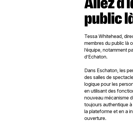
Allez à la rencontre des membres du
public l
Tessa Whitehead, direct
membres du public là où
l’équipe, notamment par
d’Echaton.
Dans Eschaton, les pers
des salles de spectacl
logique pour les person
en utilisant des fonct
nouveau mécanisme de p
toujours authentique à 
la plateforme et en a i
ouverture.