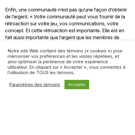
Enfin, une communauté n’est pas qu’une façon d’obtenir
de l’argent. « Votre communauté peut vous fournir de la
rétroaction sur votre jeu, vos communications, votre
concept. Et cette rétroaction est importante. Elle est en
fait aussi importante que l’argent que les membres de
votre communauté vous envoient », croit Alexis
Kennedy.
Notre site Web contient des témoins (« cookies ») pour
mémoriser vos préférences et les visites répétées, et
ainsi optimiser la pertinence de votre expérience
Une communauté vivante peut aussi avoir un autre
utilisateur. En cliquant sur « Accepter », vous consentez à
avantage insoupçonné, juge Astrid Rosemarin, soit un
l’utilisation de TOUS les témoins.
effet positif sur le moral des troupes. « Faire un jeu vidéo
Paramètres des témoins
Accepter
prend beaucoup de temps : plusieurs mois, parfois
plusieurs années. Avoir une communauté enthousiaste
autour de son studio et de ses jeux peut donc vous
insuffler de l’énergie créative. »