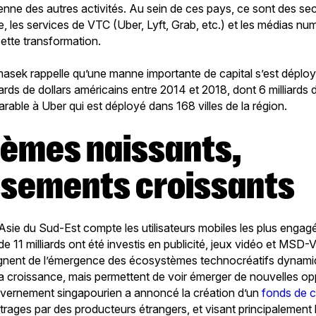
enne des autres activités. Au sein de ces pays, ce sont des s
 les services de VTC (Uber, Lyft, Grab, etc.) et les médias nu
 cette transformation.
sek rappelle qu’une manne importante de capital s’est déploy
iards de dollars américains entre 2014 et 2018, dont 6 milliards
rable à Uber qui est déployé dans 168 villes de la région.
ssements croissants
Asie du Sud-Est compte les utilisateurs mobiles les plus engagés
de 11 milliards ont été investis en publicité, jeux vidéo et MSD
gnent de l’émergence des écosystèmes technocréatifs dynami
a croissance, mais permettent de voir émerger de nouvelles op
vernement singapourien a annoncé la création d’un
fonds de 
étrages par des producteurs étrangers, et visant principalement