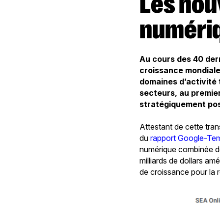
Les nouveaux tigres de l’économie
numéri
Au cours des 40 dern
croissance mondial
domaines d’activité
secteurs, au premier
stratégiquement posi
Attestant de cette tra
du
rapport Google-Te
numérique combinée de
milliards de dollars am
de croissance pour la r