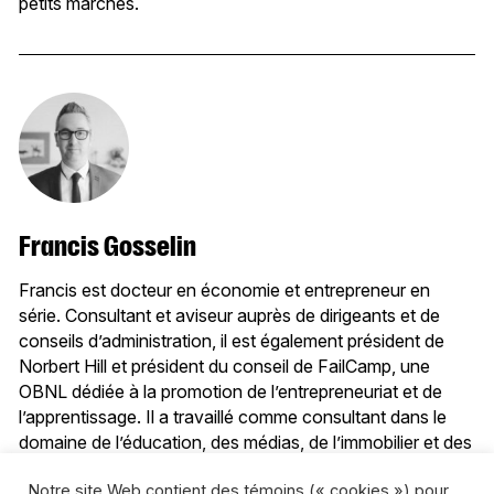
petits marchés.
Francis Gosselin
Francis est docteur en économie et entrepreneur en
série. Consultant et aviseur auprès de dirigeants et de
conseils d’administration, il est également président de
Norbert Hill et président du conseil de FailCamp, une
OBNL dédiée à la promotion de l’entrepreneuriat et de
l’apprentissage. Il a travaillé comme consultant dans le
domaine de l’éducation, des médias, de l’immobilier et des
services financiers pour des clients comme Ubisoft,
Notre site Web contient des témoins (« cookies ») pour
l’École Supérieure de Gestion—UQAM, Radio-Canada,