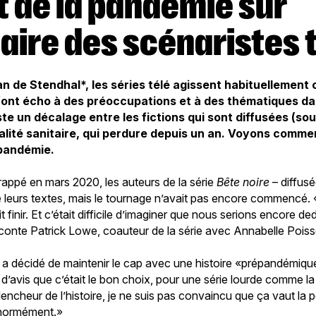
naire des scénaristes 
n de Stendhal*, les séries télé agissent habituellement
s font écho à des préoccupations et à des thématiques dan
ste un décalage entre les fictions qui sont diffusées (so
éalité sanitaire, qui perdure depuis un an. Voyons comme
 pandémie.
appé en mars 2020, les auteurs de la série
Bête noire
– diffus
re leurs textes, mais le tournage n’avait pas encore commencé.
 finir. Et c’était difficile d’imaginer que nous serions encore de
 raconte Patrick Lowe, coauteur de la série avec Annabelle Pois
 a décidé de maintenir le cap avec une histoire «prépandémique
’avis que c’était le bon choix, pour une série lourde comme la 
lencheur de l’histoire, je ne suis pas convaincu que ça vaut la p
énormément.»