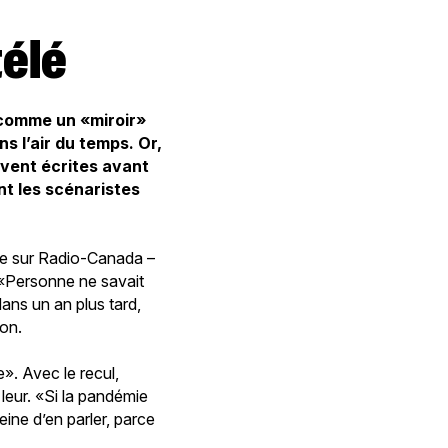
télé
 comme un «miroir»
s l’air du temps. Or,
uvent écrites avant
nt les scénaristes
ée sur Radio-Canada –
 «Personne ne savait
dans un an plus tard,
son.
». Avec le recul,
leur. «Si la pandémie
eine d’en parler, parce