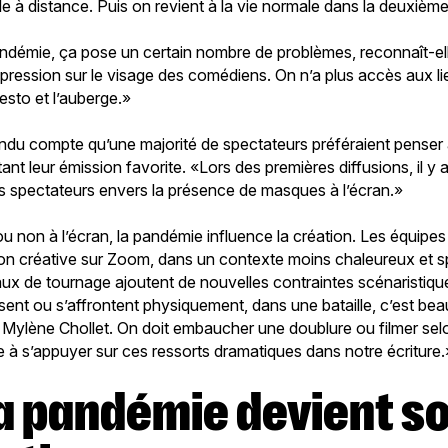
ole à distance. Puis on revient à la vie normale dans la deuxième
andémie, ça pose un certain nombre de problèmes, reconnaît-e
expression sur le visage des comédiens. On n’a plus accès aux l
resto et l’auberge.»
rendu compte qu’une majorité de spectateurs préféraient penser
tant leur émission favorite. «Lors des premières diffusions, il y
ns spectateurs envers la présence de masques à l’écran.»
le ou non à l’écran, la pandémie influence la création. Les équipe
sion créative sur Zoom, dans un contexte moins chaleureux et
teaux de tournage ajoutent de nouvelles contraintes scénaristiq
nt ou s’affrontent physiquement, dans une bataille, c’est bea
e Mylène Chollet. On doit embaucher une doublure ou filmer sel
à s’appuyer sur ces ressorts dramatiques dans notre écriture.