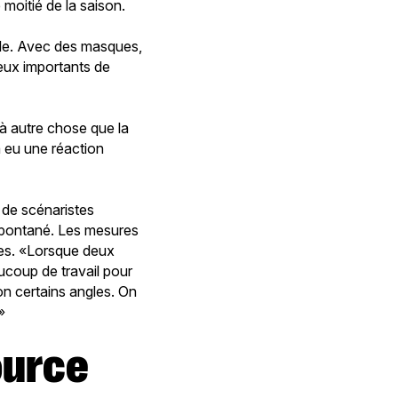
 moitié de la saison.
lle. Avec des masques,
ieux importants de
 à autre chose que la
 a eu une réaction
s de scénaristes
 spontané. Les mesures
ues. «Lorsque deux
ucoup de travail pour
on certains angles. On
»