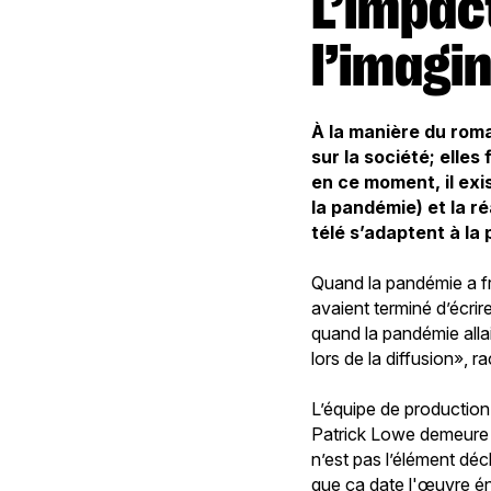
L’impact de la pandémie sur
l’imagi
À la manière du roma
sur la société; elle
en ce moment, il exi
la pandémie) et la r
télé s’adaptent à la
Quand la pandémie a fr
avaient terminé d’écri
quand la pandémie allait
lors de la diffusion»,
L’équipe de production
Patrick Lowe demeure d
n’est pas l’élément déc
que ça date l'œuvre 