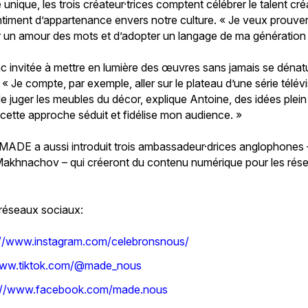
nique, les trois créateur·trices comptent célébrer le talent créati
ntiment d’appartenance envers notre culture. « Je veux prouver 
ver un amour des mots et d’adopter un langage de ma génération
c invitée à mettre en lumière des œuvres sans jamais se dénatur
« Je compte, par exemple, aller sur le plateau d’une série télévi
de juger les meubles du décor, explique Antoine, des idées plein l
cette approche séduit et fidélise mon audience. »
DE a aussi introduit trois ambassadeur·drices anglophones –
Makhnachov – qui créeront du contenu numérique pour les rés
réseaux sociaux:
://www.instagram.com/celebronsnous/
www.tiktok.com/@made_nous
s://www.facebook.com/made.nous