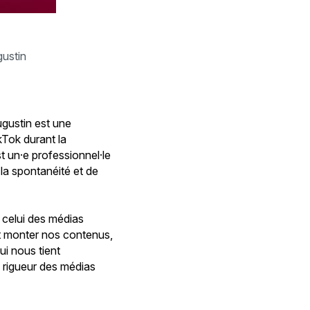
ustin
gustin est une
kTok durant la
t un·e professionnel·le
 la spontanéité et de
 celui des médias
et monter nos contenus,
ui nous tient
 rigueur des médias