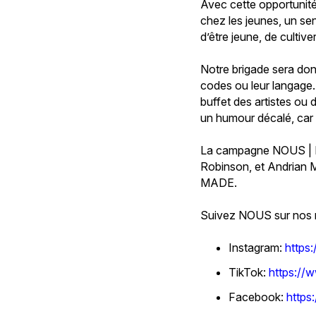
Avec cette opportunité u
chez les jeunes, un se
d’être jeune, de culti
Notre brigade sera don
codes ou leur langage. 
buffet des artistes ou 
un humour décalé, car 
La campagne NOUS | MA
Robinson, et Andrian 
MADE.
Suivez NOUS sur nos 
Instagram:
https
TikTok:
https://
Facebook:
http