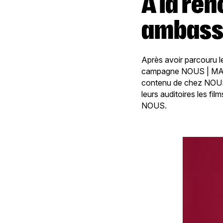
À la rencontre des
ambass
Après avoir parcouru l
campagne NOUS | MADE 
contenu de chez NOUS
leurs auditoires les fi
NOUS.