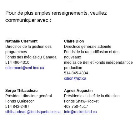
Pour de plus amples renseignements, veuillez
communiquer avec :
Nathalie Clermont
Claire Dion
Directrice de la gestion des
Directrice générale adjointe
programmes
Fonds de la radiodiffusion et des
Fonds des médias du Canada
nouveaux
514 496-4310
médias de Bell et Fonds indépendant de
nclermont@cmf-fmc.ca
production
514 845-4334
cdion@ipf.ca
Serge Thibaudeau
Agnes Augustin
Président-directeur général
Présidente et chef de la direction
Fonds Québecor
Fonds Shaw-Rocket
514 842-2497
403 750-4517
sthibaudeau@fondsquebecor.ca
info@rocketfund.ca