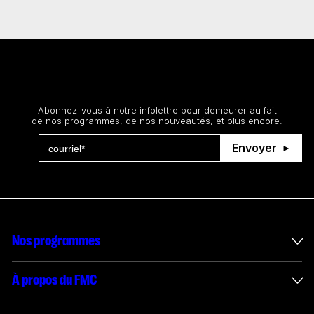
Restez au courant
Abonnez-vous à notre infolettre pour demeurer au fait
de nos programmes, de nos nouveautés, et plus encore.
Envoyer
Nos programmes
Mesures incitatives internationales
À propos du FMC