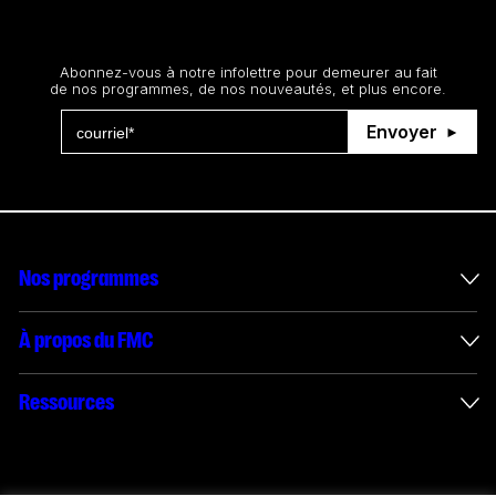
Restez au courant
Abonnez-vous à notre infolettre pour demeurer au fait
de nos programmes, de nos nouveautés, et plus encore.
Envoyer
Nos programmes
Mesures incitatives internationales
À propos du FMC
Administration des enveloppes
À propos du FMC
Ressources
Projets financés
Rapports annuels
Comment présenter une demande
Connect with us