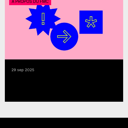
À PROPOS DU FMC
29 sep 2025
Le FMC déclenche 1,8 G$ en activité de
production en 2024-2025
Lire plus