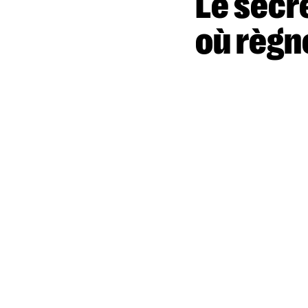
Le secret de ma réussite : une équipe
où règn