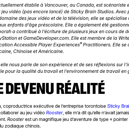
uellement établie à Vancouver, au Canada, est scénariste e
nt jeu vidéo (pas encore lancé) de Sticky Brain Studios. Avec 
omaine des jeux vidéo et de la télévision, elle se spécialise 
 aux enfants d’âge préscolaire. Elle a également été gestio
orah a contribué à l’écriture de plusieurs jeux en cours de
yStation et GameDeveloper.com. Elle est membre de la Write
®
fication Accessible Player Experiences
Practitioners. Elle se
caine, Chinoise et Américaine.
elle nous parle de son expérience et de ses réflexions sur l
lle pour la qualité du travail et l’environnement de travail en
VE DEVENU RÉALITÉ
coproductrice exécutive de l’entreprise torontoise
Sticky Bra
collaborer au jeu vidéo
Rooster
, elle m’a dit qu’elle n’avait jam
ent.
Rooster
est un magnifique jeu d’aventure de type « pointer e
du zodiaque chinois.