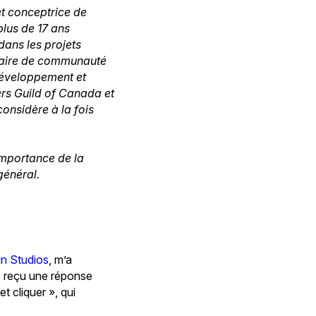
t conceptrice de
plus de 17 ans
dans les projets
nnaire de communauté
 développement et
rs Guild of Canada et
 considère à la fois
’importance de la
 général.
in Studios
, m’a
ais reçu une réponse
t cliquer », qui