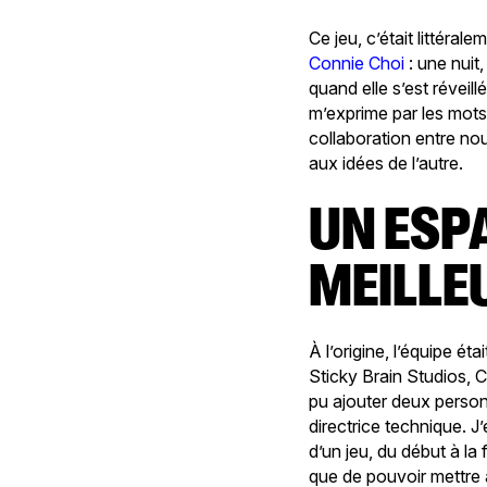
Ce jeu, c’était littéral
Connie Choi
: une nuit
quand elle s’est réveill
m’exprime par les mots
collaboration entre no
aux idées de l’autre.
UN ESPACE IDÉAL POUR OFFRIR LE
MEILLE
À l’origine, l’équipe é
Sticky Brain Studios, 
pu ajouter deux person
directrice technique. J
d’un jeu, du début à la
que de pouvoir mettre à