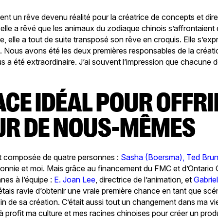
ement un rêve devenu réalité pour la créatrice de concepts et dire
, elle a rêvé que les animaux du zodiaque chinois s’affrontaient
ée, elle a tout de suite transposé son rêve en croquis. Elle s’exp
. Nous avons été les deux premières responsables de la création
us a été extraordinaire. J’ai souvent l’impression que chacune 
UR DE NOUS-MÊMES
tait composée de quatre personnes :
Sasha (Boersma),
Ted Brun
Connie et moi. Mais grâce au financement du FMC et d’Ontario
nes à l’équipe :
E. Joan Lee
, directrice de l’animation, et
Gabrie
’étais ravie d’obtenir une vraie première chance en tant que scé
 fin de sa création. C’était aussi tout un changement dans ma vi
 profit ma culture et mes racines chinoises pour créer un produ