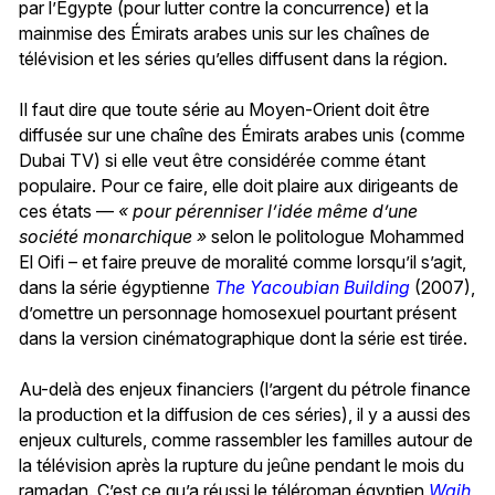
par l’Égypte (pour lutter contre la concurrence) et la
mainmise des Émirats arabes unis sur les chaînes de
télévision et les séries qu’elles diffusent dans la région.
Il faut dire que toute série au Moyen-Orient doit être
diffusée sur une chaîne des Émirats arabes unis (comme
Dubai TV) si elle veut être considérée comme étant
populaire. Pour ce faire, elle doit plaire aux dirigeants de
ces états —
« pour pérenniser l’idée même d’une
société monarchique »
selon le politologue Mohammed
El Oifi – et faire preuve de moralité comme lorsqu’il s’agit,
dans la série égyptienne
The Yacoubian Building
(2007),
d’omettre un personnage homosexuel pourtant présent
dans la version cinématographique dont la série est tirée.
Au-delà des enjeux financiers (l’argent du pétrole finance
la production et la diffusion de ces séries), il y a aussi des
enjeux culturels, comme rassembler les familles autour de
la télévision après la rupture du jeûne pendant le mois du
ramadan. C’est ce qu’a réussi le téléroman égyptien
Wajh