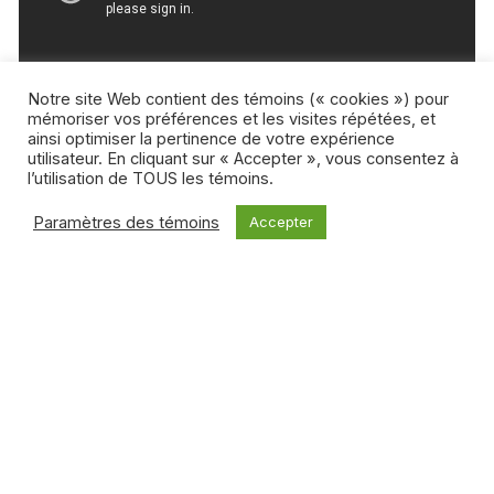
Notre site Web contient des témoins (« cookies ») pour
mémoriser vos préférences et les visites répétées, et
ainsi optimiser la pertinence de votre expérience
utilisateur. En cliquant sur « Accepter », vous consentez à
l’utilisation de TOUS les témoins.
Paramètres des témoins
Accepter
Léo Soesanto
Léo Soesanto est journaliste et programmateur de
festivals. Il est directeur éditorial de Soap, jeune revue sur
les séries télé, directeur de la programmation au Festival
international du film indépendant de Bordeaux,
programmateur de la section séries télé de l’International