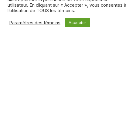
utilisateur. En cliquant sur « Accepter », vous consentez à
l’utilisation de TOUS les témoins.
Paramètres des témoins
Accepter
Marni Weisz
Marni Weisz est une rédactrice et éditrice basée à
Toronto, passionnée par le cinéma, la télévision, la
comédie et les voyages. Pendant plus de 20 ans, elle a
été rédactrice en chef du magazine Cineplex, où elle a
interviewé des personnalités comme Jennifer Lawrence,
Mark Hamill, Margot Robbie, Keanu Reeves, Kumail
Nanjiani, Donald Sutherland et Tom Cruise. Sa question
préférée est : "Quand êtes-vous le plus heureux ?"
Tous les articles de l’auteur