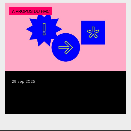
À PROPOS DU FMC
29 sep 2025
Le FMC déclenche 1,8 G$ en activité de
production en 2024-2025
Lire plus