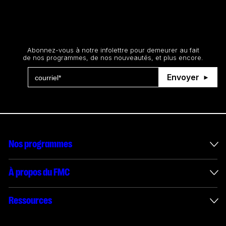
Restez au courant
Abonnez-vous à notre infolettre pour demeurer au fait
de nos programmes, de nos nouveautés, et plus encore.
Envoyer
Nos programmes
Mesures incitatives internationales
À propos du FMC
Administration des enveloppes
À propos du FMC
Ressources
Projets financés
Rapports annuels