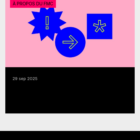
À PROPOS DU FMC
29 sep 2025
Le FMC déclenche 1,8 G$ en activité de
production en 2024-2025
Lire plus