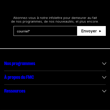
Restez au courant
Abonnez-vous à notre infolettre pour demeurer au fait
de nos programmes, de nos nouveautés, et plus encore.
Envoyer
Nos programmes
Mesures incitatives internationales
À propos du FMC
Administration des enveloppes
À propos du FMC
Ressources
Projets financés
Rapports annuels
Comment présenter une demande
Connect with us