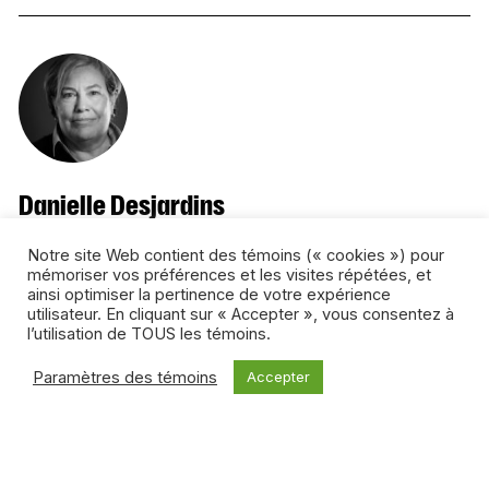
Danielle Desjardins
Danielle Desjardins offre des services d’analyse, de
Notre site Web contient des témoins (« cookies ») pour
recherche et de rédaction aux entreprises et
mémoriser vos préférences et les visites répétées, et
ainsi optimiser la pertinence de votre expérience
organisations des secteurs médiatiques et culturels par le
utilisateur. En cliquant sur « Accepter », vous consentez à
biais de son entreprise La Fabrique de sens. Auparavant,
l’utilisation de TOUS les témoins.
elle était directrice de la planification à Radio-Canada, où,
pendant une vingtaine d’années, elle a été responsable de
Paramètres des témoins
Accepter
dossiers stratégiques, institutionnels et réglementaires.
Tous les articles de l’auteur