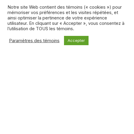
de façon à ralentir le téléspectateur ayant un besoin
Notre site Web contient des témoins (« cookies ») pour
compulsif de consommer du contenu. Bien sûr, il reste à
mémoriser vos préférences et les visites répétées, et
voir si la tendance gagne en popularité, mais les
ainsi optimiser la pertinence de votre expérience
spectateurs semblent d’ici là être capables d’absorber
utilisateur. En cliquant sur « Accepter », vous consentez à
toujours plus de contenu, car les
statistiques
sont
l’utilisation de TOUS les témoins.
toujours en hausse, y compris au
Canada
.
Paramètres des témoins
Accepter
Samuel Bischoff
Ancien membre de l'équipe de veille stratégique du FMC,
Samuel Bischoff s'intéresse en particulier aux enjeux
actuels d'accès et de distribution du contenu.