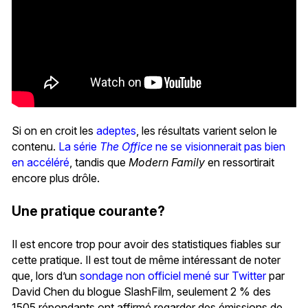
Si on en croit les
adeptes
, les résultats varient selon le
contenu.
La série
The Office
ne se visionnerait pas bien
en accéléré
, tandis que
Modern Family
en ressortirait
encore plus drôle.
Une pratique courante?
Il est encore trop pour avoir des statistiques fiables sur
cette pratique. Il est tout de même intéressant de noter
que, lors d’un
sondage non officiel mené sur Twitter
par
David Chen du blogue SlashFilm, seulement 2 % des
1505 répondants ont affirmé regarder des émissions de