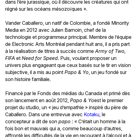
dans l’ère jurassique, où il découvre les créatures qui ont
régné sur les océans mésozoïques ».
Vander Caballero, un natif de Colombie, a fondé Minority
Media en 2012 avec Julien Barnoin, chef de la
technologie et programmeur principal. Membre de l’équipe
de Electronic Arts Montréal pendant huit ans, il a pris part
à la réalisation de titres à succès comme
Army of Two,
FIFA
et
Need for Speed
. Puis, voulant proposer un
univers plus engageant que ceux basés sur le tir en vision
subjective, il a mis au point
Papo & Yo
, un jeu fondé sur
son histoire familiale.
Financé par le Fonds des médias du Canada et primé dès
son lancement en août 2012,
Papo & Yo
est le premier
projet du studio, un « jeu d’empathie » inspiré du père de
Caballero. Dans une entrevue avec
Kotaku
, le
concepteur a dit de son
papo
: « C’était un homme à la
fois bon et mauvais qui a, comme beaucoup d’autres,
affronté les difficultés de la vie en recourant à l’alcool et à