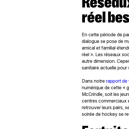
Réseaux sociaux pour enfants: un
réel be
En cette période de pa
dialogue se pose de man
amical et familial éte
réel ». Les réseaux so
autre dimension. Cepen
sanitaire actuelle pou
Dans notre
rapport de
numérique de cette « g
McCrindle, soit les jeu
centres commerciaux et
retrouver leurs pairs, s
soirée de hockey se re