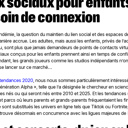
soin de connexion
ndémie, la question du maintien du lien social et des espaces d
ière accrue. Les adultes, mais aussi les enfants, privés de l’a
ndu, sont plus que jamais demandeurs de points de contacts virt
ciaux conçus pour les enfants prennent ainsi en temps de con
dant, les grands joueurs comme les studios indépendants n’ont
r se lancer sur ce marché…
 tendances 2020
, nous nous sommes particulièrement intéres
énération Alpha », telle que l’a désignée le chercheur en scien
nes nés ou qui seront nés entre 2010 et 2025. Et les tendances s
 parcs où leurs parents et grands-parents fréquentaient les f
e sont substitués les univers en ligne tels que Tiktok ou Fortnite, 
trouve désormais en concurrence avec les ligues majeures de 