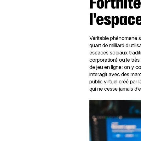
Fortnite et consorts, du jeu en ligne à
l'espace
Véritable phénomène soc
quart de milliard d’util
espaces sociaux tradit
corporation) ou le trè
de jeu en ligne: on y c
interagit avec des marq
public virtuel créé par
qui ne cesse jamais d’e