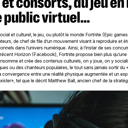
 public virtuel…
ial et culturel, le jeu, ou plutôt le monde Fortnite (Epic games)
isateurs, de chef de file d’un mouvement visant à reproduire et é
ionnels dans l’univers numérique. Ainsi, à l’instar de ses conc
s récent Horizon (Facebook), Fortnite propose bien plus qu’u
onsomme et crée des contenus culturels, on y joue, on y sociali
ues ou des chanteurs populaires, le tout sans jamais sortir du
 la convergence entre une réalité physique augmentée et un espa
xister», tel que le décrit Matthew Ball, ancien chef de la strat