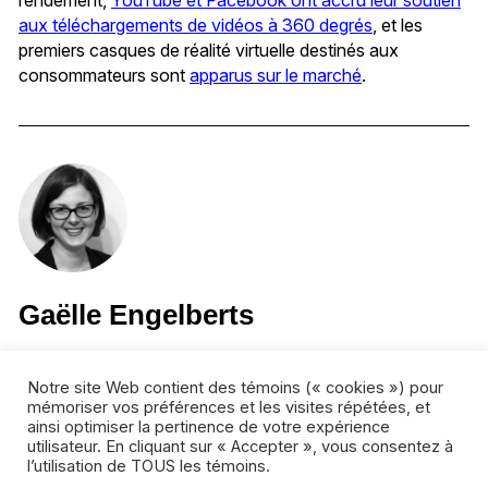
rendement,
YouTube et Facebook ont accru leur soutien
aux téléchargements de vidéos à 360 degrés
, et les
premiers casques de réalité virtuelle destinés aux
consommateurs sont
apparus sur le marché
.
Gaëlle Engelberts
Ancienne journaliste à la télévision de Radio-Canada,
Gaëlle Engelberts est la coordinatrice éditoriale de FMC
Notre site Web contient des témoins (« cookies ») pour
Veille. En parallèle avec son travail de recherche et
mémoriser vos préférences et les visites répétées, et
ainsi optimiser la pertinence de votre expérience
d’édition au sein de l’équipe de veille stratégique du Fonds
utilisateur. En cliquant sur « Accepter », vous consentez à
des médias du Canada, elle a récemment terminé une
l’utilisation de TOUS les témoins.
maîtrise en communication à l’Université du Québec à