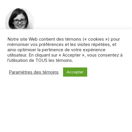
Notre site Web contient des témoins (« cookies ») pour
mémoriser vos préférences et les visites répétées, et
Gaëlle Engelberts
ainsi optimiser la pertinence de votre expérience
utilisateur. En cliquant sur « Accepter », vous consentez à
Ancienne journaliste à la télévision de Radio-Canada,
l’utilisation de TOUS les témoins.
Gaëlle Engelberts est la coordinatrice éditoriale de FMC
Paramètres des témoins
Accepter
Veille. En parallèle avec son travail de recherche et
d’édition au sein de l’équipe de veille stratégique du Fonds
des médias du Canada, elle a récemment terminé une
maîtrise en communication à l’Université du Québec à
Montréal (UQAM) portant sur les nouvelles formes
narratives en journalisme et en documentaire, notamment
les webdocumentaires interactifs et les jeux sérieux.
Tous les articles de l’auteur